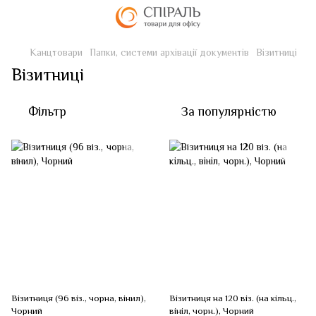
Канцтовари
Папки, системи архівації документів
Візитниці
Візитниці
Фільтр
За популярністю
Вiзитниця (96 вiз., чорна, вiнил),
Вiзитниця на 120 вiз. (на кільц.,
Чорний
вініл, чорн.), Чорний