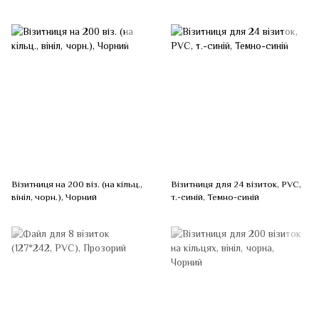
Вiзитниця на 200 вiз. (на кільц.,
Візитниця для 24 візиток, PVC,
вініл, чорн.), Чорний
т.-синій, Темно-синій