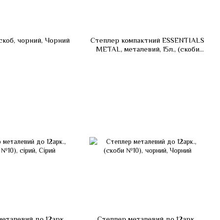
скоб, чорний, Чорний
Степлер компактний ESSENTIALS
METAL, металевий, 15л., (скоби
№10), чорний, Чорний
еталевий до 12арк.,
Степлер металевий до 12арк.,