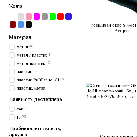
Колір
Розшивач скоб START,
Асорті
Матеріал
46
метал
1
метал / пластик
10
метал, пластик
53
пластик
20
пластик RuBBer touCH
1
пластик, метал
Наявність дестеплера
51
так
73
Ні
Пробивна потужність,
аркушів
Степлер компакт