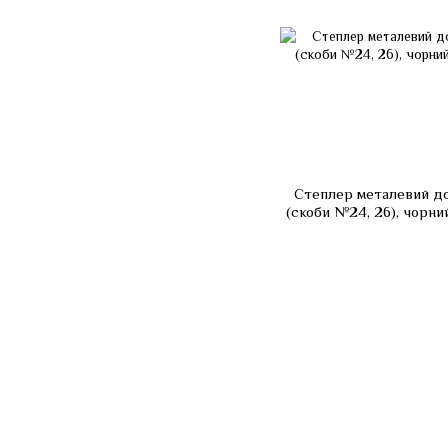
Степлер металевий до
(скоби №24, 26), чорни