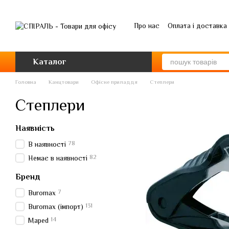
Перейти до основного контенту
Про нас
Оплата і доставка
Каталог
Головна
Канцтовари
Офісне приладдя
Степлери
Степлери
Наявність
78
В наявності
82
Немає в наявності
Бренд
7
Buromax
131
Buromax (імпорт)
14
Maped