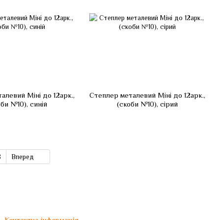
алевий Міні до 12арк.,
Степлер металевий Міні до 12арк.,
би №10), синій
(скоби №10), сірий
8
Вперед