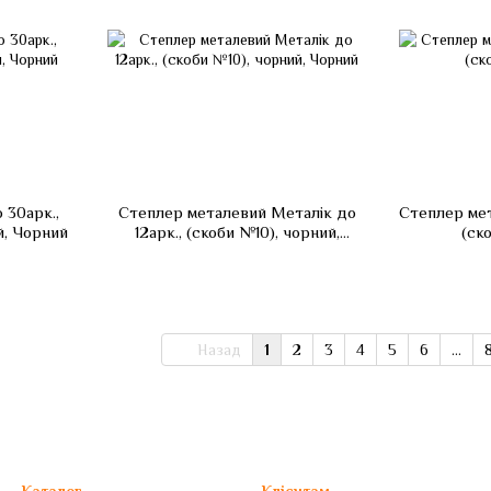
 30арк.,
Степлер металевий Металік до
Степлер мет
й, Чорний
12арк., (скоби №10), чорний,
(ско
Чорний
Назад
1
2
3
4
5
6
...