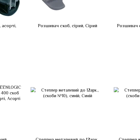
 асорті,
Розшивач скоб, сірий, Сірий
Розшивач 
ний
Степлер металевий до 12арк.,
Степлер м