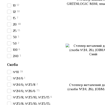
GREENLOGIC MINI, пла
12
10
15л., + 400 скоб (скоб
30
12
26/6), асорті, Асо
7
15
48
20
13
25
3
30
2
50
6
100
3
240
Скоба
39
№10
1
№24/6
2
№24/6; №23/8
Степлер металевий до
(скоби №24, 26), JOBMA
73
№24/6; №26/6
Синій
6
№23/8; №23/10; №23/13
№23/8; №23/10; №23/13;