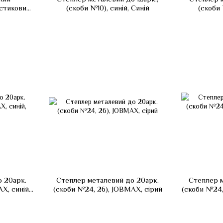
стиковий,
(скоби №10), синій, Синій
(скоби 
и №24/6;
рті
 20арк.
Степлер металевий до 20арк.
Степлер м
X, синій,
(скоби №24, 26), JOBMAX, сірий
(скоби №24,