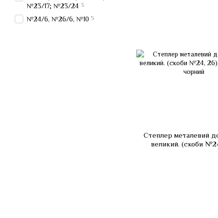
3
№23/17; №23/24
5
№24/6, №26/6, №10
Степлер металевий до
великий. (скоби №24
JOBMAX, чорни