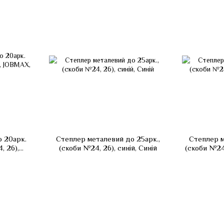
 20арк.
Степлер металевий до 25арк.,
Степлер м
, 26),
(скоби №24, 26), синій, Синій
(скоби №24
й