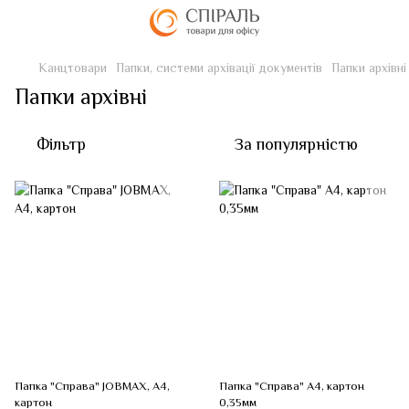
Канцтовари
Папки, системи архівації документів
Папки архівні
Папки архівні
Фільтр
За популярністю
Папка "Справа" JOBMAX, А4,
Папка "Справа" А4, картон
картон
0,35мм