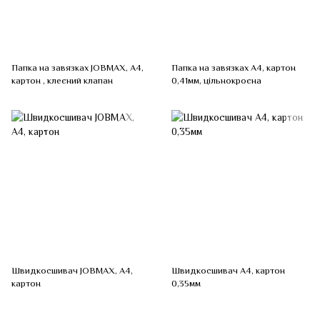
Папка на завязках JOBMAX, А4,
Папка на завязках А4, картон
картон , клеєний клапан
0,41мм, цільнокроєна
Швидкосшивач JOBMAX, А4,
Швидкосшивач А4, картон
картон
0,35мм