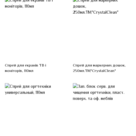
Спрей для екранів ТВ і
Спрей для маркерних дошок,
моніторів, 110мл
250мл.ТМ"CrystalClean"