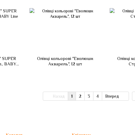
1" SUPER
Олівці кольорові "Еволюшн
Олівці 
л., BABY
Акварель", 12 шт
Стр
Назад
1
2
3
4
Вперед