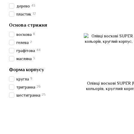
43
дерево
12
пластик
Основа стрижня
8
воскова
2
гелева
44
графітова
3
масляна
Форма корпусу
9
кругла
Олівці воскові SUPER 
26
тригранна
кольорів, круглий кор
Line
25
шестигранна