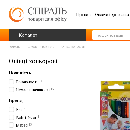
Перейти до основного контенту
Про нас
Оплата і доставка
Каталог
Головна
Школа і творчість
Олівці кольорові
Олівці кольорові
Наявність
57
В наявності
13
Немає в наявності
Бренд
7
Bic
1
Koh-i-Noor
15
Maped