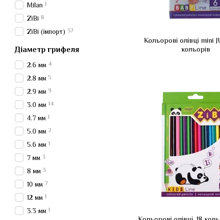
1
Milan
8
ZiBi
37
ZiBi (імпорт)
Кольорові олівці mini 
кольорів
Діаметр грифеля
4
2.6 мм
5
2.8 мм
9
2.9 мм
14
3.0 мм
1
4.7 мм
2
5.0 мм
1
5.6 мм
3
7 мм
3
8 мм
7
10 мм
1
12 мм
1
3.3 мм
Кольорові олівці, 18 кол