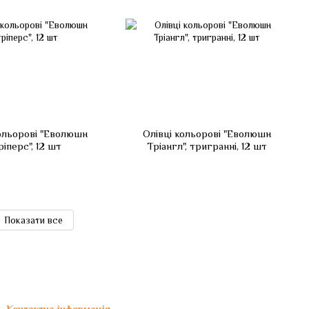
кольорові "Еволюшн
Олівці кольорові "Еволюшн
іперс", 12 шт
Тріангл", тригранні, 12 шт
Показати все