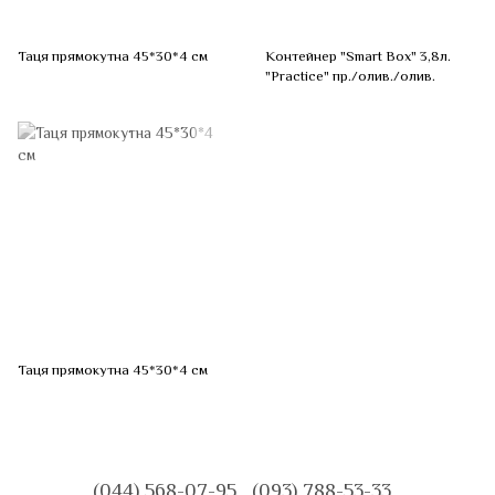
Таця прямокутна 45*30*4 см
Контейнер "Smart Box" 3,8л.
"Practice" пр./олив./олив.
Таця прямокутна 45*30*4 см
(044) 568-07-95
(093) 788-53-33