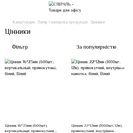
Канцтовари
Папір і паперова продукція
Цінники
Цінники
Фільтр
За популярністю
Цінник 16*23мм (600шт),
Цінник 22*12мм (1000шт, 12м),
вертикальный, прямокутний,
прямокутний, внутрішня