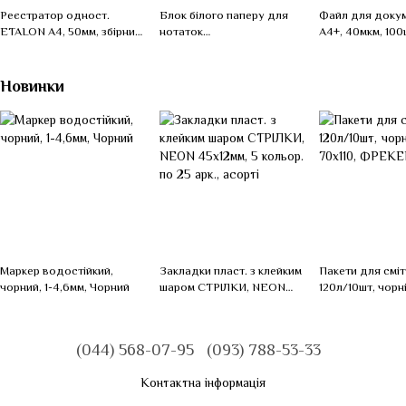
Реєстратор одност.
Блок білого паперу для
Файл для докум
ETALON А4, 50мм, збірний,
нотаток
А4+, 40мкм, 100
бордовий
90х90х80мм.,1000 арк., не
упаковці, Проз
скл.
Новинки
Маркер водостійкий,
Закладки пласт. з клейким
Пакети для смітт
чорний, 1-4,6мм, Чорний
шаром СТРІЛКИ, NEON
120л/10шт, чорні
45x12мм, 5 кольор. по 25
70х110, ФРЕКЕ
арк., асорті
(044) 568-07-95
(093) 788-53-33
Контактна інформація