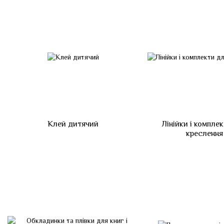
Клей дитячий
Лінійки і компле
креслення