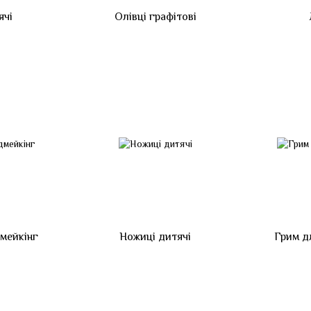
ячі
Олівці графітові
дмейкінг
Ножиці дитячі
Грим д