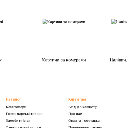
чі
Картини за номерами
Наліпки,
Каталог
Клієнтам
Канцтовари
Вхід до кабінету
Господарські товари
Про нас
Засоби гігієни
Оплата і доставка
Одноразовий посуд
Повернення товару