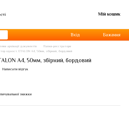
Мій кошик
ості
Вхід
Бажання
теми архівації документів
Папки-реєстратори
тор одност. ETALON А4, 50мм, збірний, бордовий
TALON А4, 50мм, збірний, бордовий
Написати відгук
пичувальної знижки