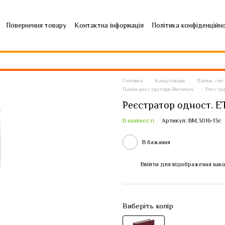
Повернення товару
Контактна інформація
Політика конфіденційн
Головна
Канцтовари
Папки, сис
Папки-реєстратори Buromax
Реєстра
Реєстратор одност. E
В наявності
Артикул: BM.3016-13c
В бажання
Ввійти
для відображення нако
%
Виберіть колір