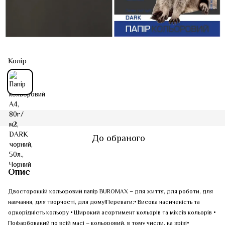
Колір
До обраного
Опис
Двосторонній кольоровий папір BUROMAX – для життя, для роботи, для
навчання, для творчості, для дому!Переваги:• Висока насиченість та
однорідність кольору • Широкий асортимент кольорів та міксів кольорів •
Пофарбований по всій масі – кольоровий, в тому числи, на зрізі•