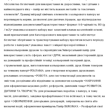
Абсолютно безпечний для використання як дорослими, так і дітьми з
наймолодшого віку – папір не містить важких металів та токсичних
елементів*. Границі міграції хімічних елементів з кольрового паперу не
перевищують норми, дозволені для дитячих іграшок, що підтверджено
відповідними документами!Характеристики:• формат А4;• щільність: 80 (g
/ m2);• упаковка кожного набору має захисний клапан на клейовій основі,
який призначений для багаторазового використання та забезпечує
безпечне зберігання та транспортування набору протягом всього періоду
роботи з папером;• упаковка: пакет з міцної прозорої плівки з
повнокольоровим друком та європідвісом.Універсальний папір для
використання у всіх сферах життя:• ДРУК: можливий двосторонній друк
на домашній та професійній техніці: кольоровий лазерний друк,
струменевий друк, виготовлення кольорових копій, друк білим тонером
на темному папері• РЕКЛАМА: для створення яскравих друкованих
рекламних оголошень • РОБОТА: для систематизації документів за
змістом, розділами або відділами за допомогою кольорів • НАВЧАННЯ:
для оформлення наукових робіт, рефератів, дипломів тощо• РОЗВИТОК
ДИТИНИ ТА ТВОРЧІСТЬ: для різноманітних поробок з паперу, в тому
числі, для квілінгу, завдяки профарбованості по всій масі, в тому числі, на
зрізі • ОФОРМЛЕННЯ: для цікавих декорацій, запрошень на свята або
визначні події, оформлення приміщень Папір BUROMAX – Розфарбуй свої