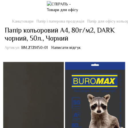
Канцтовари
Папір і паперова продукція
Папір для офісу кольо
Папір кольоровий А4, 80г/м2, DARK
чорний, 50л., Чорний
Артикул:
BM.2721450-01
Написати відгук