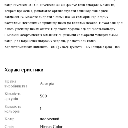
папір Niveus® COLOR. Niveus® COLOR фіксує ваші емоційні моменти,
яскраві враження, допомагає організовувати ваші щоденні офісні
завдання. Ви можете вибрати з більш ніж 30 кольорів. Від блідих
пастелей і яскравих колірних відтінків до веселих неонов. Нехай ваші ідеї
сяють у всіх відтінках життя! Переваги: Чудова однорідність кольору
Широкий асортимент з більш ніж 30 різними кольорами Універсальний
папір, для вирішення широких завдань, де потрібен колір
Характеристики: Щільність - 80 (g / m2) Пухлість – 1.3 Товщина (μm) - 105
Характеристики
Країна
Австрія
виробництва
Кількість
500
аркушів
Кількість
1
кольорів
Колір
лососевий
Серія
Niveus Color