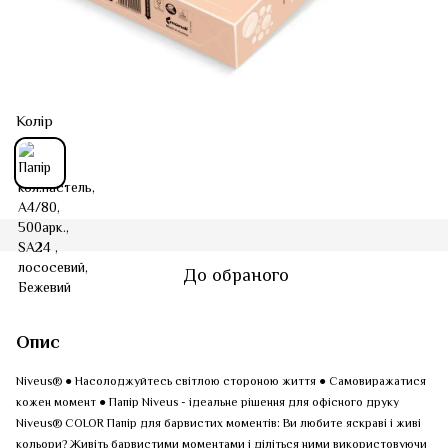
Колір
До обраного
Опис
Niveus® ● Насолоджуйтесь світлою стороною життя ● Самовиражатися
кожен момент ● Папір Niveus - ідеальне рішення для офісного друку
Niveus® COLOR Папір для барвистих моментів: Ви любите яскраві і живі
кольори? Живіть барвистими моментами і діліться ними використовуючи