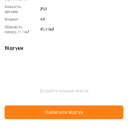
Кількість
250
аркушів
Формат
A4
Щільність
45 г/м2
паперу, г / м2
Відгуки
Додайте перший відгук
Написати відгук