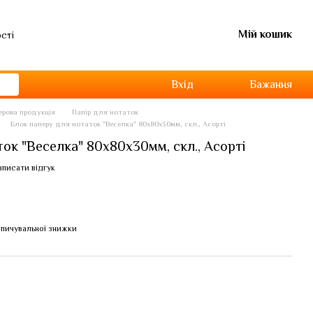
Мій кошик
ості
Вхід
Бажання
перова продукція
Папір для нотаток
Блок паперу для нотаток "Веселка" 80х80х30мм, скл., Асорті
ок "Веселка" 80х80х30мм, скл., Асорті
аписати відгук
пичувальної знижки