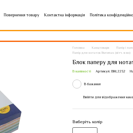
Повернення товару
Контактна інформація
Політика конфіденційн
Головна
Канцтовари
Папір і па
Папір для нотаток Buromax (вітч. в-во)
Блок паперу для нотат
В наявності
Артикул: BM.2232
Н
В бажання
Ввійти
для відображення нако
%
Виберіть колір