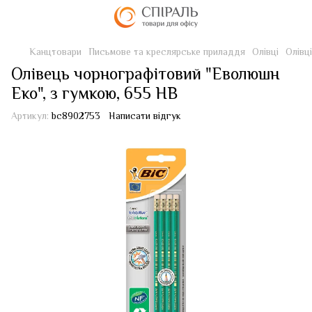
Канцтовари
Письмове та креслярське приладдя
Олівці
Олівці
Олівець чорнографітовий "Еволюшн
Еко", з гумкою, 655 HB
Артикул:
bc8902753
Написати відгук