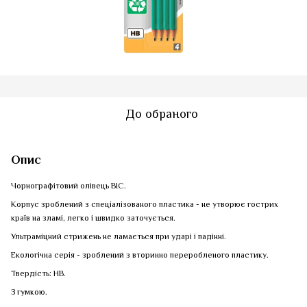
До обраного
Опис
Чорнографітовий олівець BIC.
Корпус зроблений з спеціалізованого пластика - не утворює гострих
країв на зламі, легко і швидко заточується.
Ультраміцний стрижень не ламається при ударі і падінні.
Екологічна серія - зроблений з вторинно переробленого пластику.
Твердість: НВ.
З гумкою.