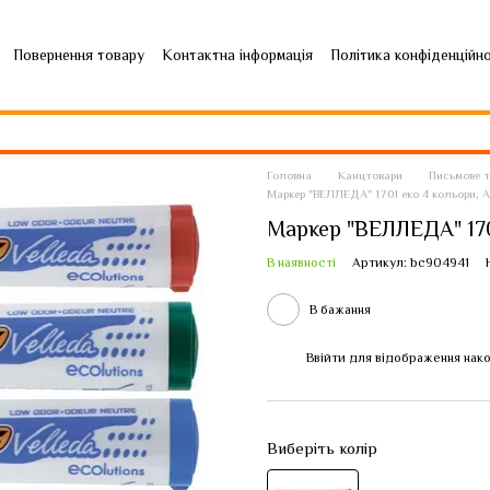
Повернення товару
Контактна інформація
Політика конфіденційн
Головна
Канцтовари
Письмове 
Маркер "ВЕЛЛЕДА" 1701 еко 4 кольори, А
Маркер "ВЕЛЛЕДА" 170
В наявності
Артикул: bc904941
В бажання
Ввійти
для відображення нако
%
Виберіть колір