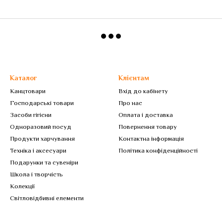
Каталог
Клієнтам
Канцтовари
Вхід до кабінету
Господарські товари
Про нас
Засоби гігієни
Оплата і доставка
Одноразовий посуд
Повернення товару
Продукти харчування
Контактна інформація
Техніка і аксесуари
Політика конфіденційності
Подарунки та сувеніри
Школа і творчість
Колекції
Світловідбивні елементи