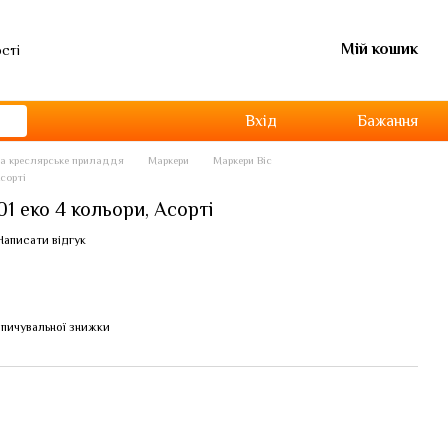
Мій кошик
ості
Вхід
Бажання
та креслярське приладдя
Маркери
Маркери Bic
сорті
1 еко 4 кольори, Асорті
Написати відгук
пичувальної знижки