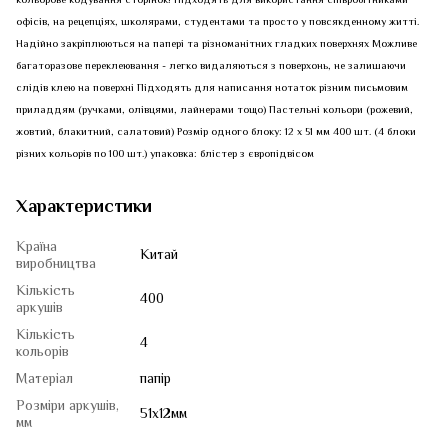
офісів, на рецепціях, школярами, студентами та просто у повсякденному житті.
Надійно закріплюються на папері та різноманітних гладких поверхнях Можливе
багаторазове переклеювання - легко видаляються з поверхонь, не залишаючи
слідів клею на поверхні Підходять для написання нотаток різним письмовим
приладдям (ручками, олівцями, лайнерами тощо) Пастельні кольори (рожевий,
жовтий, блакитний, салатовий) Розмір одного блоку: 12 х 51 мм 400 шт. (4 блоки
різних кольорів по 100 шт.) упаковка: блістер з європідвісом
Характеристики
Країна
Китай
виробництва
Кількість
400
аркушів
Кількість
4
кольорів
Матеріал
папір
Розміри аркушів,
51x12мм
мм