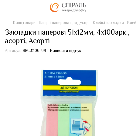
Канцтовари
Папір і паперова продукція
Клейкі закладки
Клей
Закладки паперові 51x12мм, 4х100арк.,
асорті, Асорті
Артикул:
BM.2306-99
Написати відгук