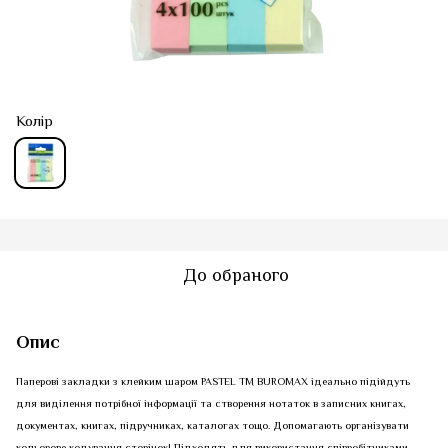
Колір
До обраного
Опис
Паперові закладки з клейким шаром PASTEL ТМ BUROMAX ідеально підійдуть
для виділення потрібної інформації та створення нотаток в записних книгах,
документах, книгах, підручниках, каталогах тощо. Допомагають організувати
кольорове кодування сторінок! Підходять для використання співробітниками