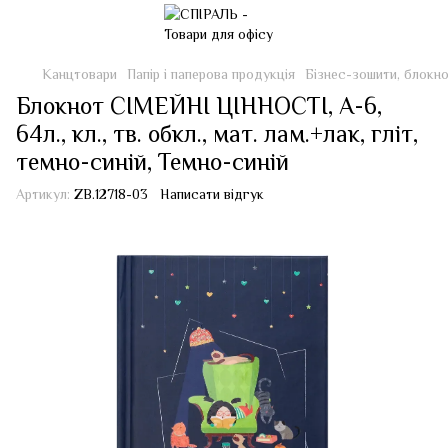
Канцтовари
Папір і паперова продукція
Бізнес-зошити, блокн
Блокнот СІМЕЙНІ ЦІННОСТІ, А-6,
64л., кл., тв. обкл., мат. лам.+лак, гліт,
темно-синій, Темно-синій
Артикул:
ZB.12718-03
Написати відгук