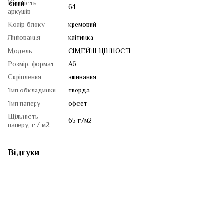
Кількість
64
аркушів
Колір блоку
кремовий
Лініювання
клітинка
Модель
СІМЕЙНІ ЦІННОСТІ
Розмір, формат
A6
Скріплення
зшивання
Тип обкладинки
тверда
Тип паперу
офсет
Щільність
65 г/м2
паперу, г / м2
Відгуки