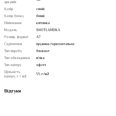
аркушів
Колір
синій
Колір блоку
білий
Лініювання
клітинка
Модель
SHOTLANDKA
Розмір, формат
А7
Скріплення
пружина горизонтальна
Тип виробу
блокнот
Тип обкладинки
м'яка
Тип паперу
офсет
Щільність
55 г/м2
паперу, г / м2
Відгуки