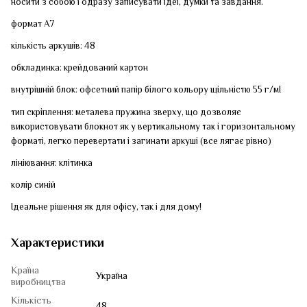
носити з собою і одразу записувати ідеї, думки та завдання.
формат А7
кількість аркушів: 48
обкладинка: крейдований картон
внутрішній блок: офсетний папір білого кольору щільністю 55 г/мІ
тип скріплення: металева пружина зверху, що дозволяє
використовувати блокнот як у вертикальному так і горизонтальному
форматі, легко перевертати і загинати аркуші (все лягає рівно)
лініювання: клітинка
колір синій
Ідеальне рішення як для офісу, так і для дому!
Характеристики
Країна
Україна
виробництва
Кількість
48