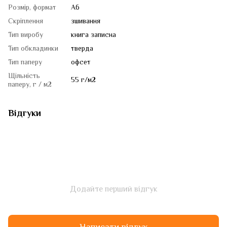
Розмір, формат
A6
Скріплення
зшивання
Тип виробу
книга записна
Тип обкладинки
тверда
Тип паперу
офсет
Щільність
55 г/м2
паперу, г / м2
Відгуки
Додайте перший відгук
Написати відгук