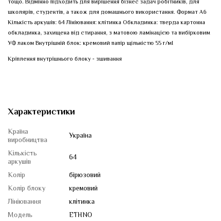
тощо. Відмінно підходить для вирішення бізнес задач робітників, для
школярів, студентів, а також для домашнього використання. Формат А6
Кількість аркушів: 64 Лініювання: клітинка Обкладинка: тверда картонна
обкладинка, захищена від стирання, з матовою ламінацією та вибірковим
УФ лаком Внутрішній блок: кремовий папір щільністю 55 г/мІ
Кріплення внутрішнього блоку - зшивання
Характеристики
Країна
Україна
виробництва
Кількість
64
аркушів
Колір
бірюзовий
Колір блоку
кремовий
Лініювання
клітинка
Модель
ETHNO