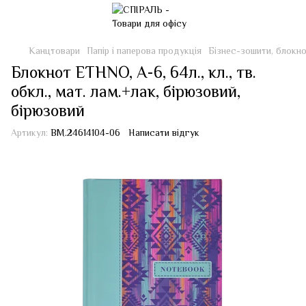
Канцтовари
Папір і паперова продукція
Бізнес-зошити, блокн
Блокнот ETHNO, А-6, 64л., кл., тв.
обкл., мат. лам.+лак, бірюзовий,
бірюзовий
Артикул:
BM.24614104-06
Написати відгук