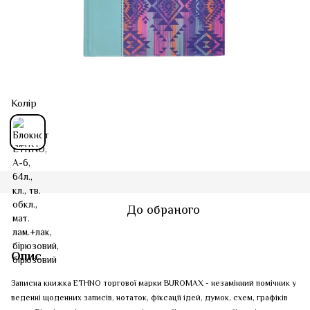
Колір
До обраного
Опис
Записна книжка ETHNO торгової марки BUROMAX - незамінний помічник у
веденні щоденних записів, нотаток, фіксації ідей, думок, схем, графіків