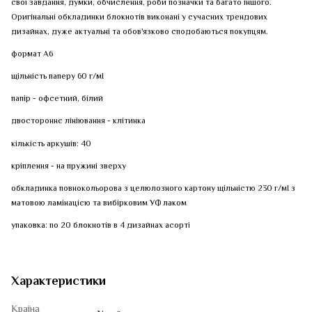
свої завдання, думки, обчислення, роби позначки та багато іншого.
Оригінальні обкладинки блокнотів виконані у сучасних трендових
дизайнах, дуже актуальні та обов'язково сподобаються покупцям.
формат А6
щільність паперу 60 г/мІ
папір - офсетний, білий
двостороннє лініювання - клітинка
кількість аркушів: 40
кріплення - на пружині зверху
обкладинка повнокольорова з целюлозного картону щільністю 230 г/мІ з
матовою ламінацією та вибірковим УФ лаком
упаковка: по 20 блокнотів в 4 дизайнах асорті
Характеристики
Країна