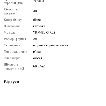
Україна
виробництва
Кількість
40
аркушів
Колір блоку
білий
Лініювання
клітинка
Модель
TRAVEL GIRLS
Розмір, формат
A6
Скріплення
пружина горизонтальна
Тип обкладинки
м'яка
Тип паперу
офсет
Щільність
60 г/м2
паперу, г / м2
Відгуки