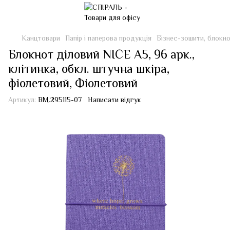
Канцтовари
Папір і паперова продукція
Бізнес-зошити, блокн
Блокнот діловий NICE А5, 96 арк.,
клітинка, обкл. штучна шкіра,
фіолетовий, Фіолетовий
Артикул:
BM.295115-07
Написати відгук