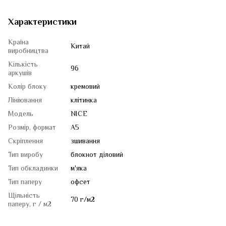
Характеристики
Країна
Китай
виробництва
Кількість
96
аркушів
Колір блоку
кремовий
Лініювання
клітинка
Модель
NICE
Розмір, формат
A5
Скріплення
зшивання
Тип виробу
блокнот діловий
Тип обкладинки
м'яка
Тип паперу
офсет
Щільність
70 г/м2
паперу, г / м2