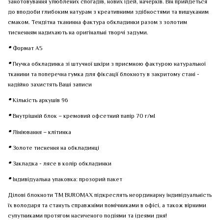
занотовування улюблених спогадів, нових ідей, начерків. Він прийдеться
до вподоби глибоким натурам з креативними здібностями та вишуканим
смаком. Тендітна тканинна фактура обкладинки разом з золотим
тисненням надихають на оригінальні творчі задуми.
•
Формат А5
•
Гнучка обкладинка зі штучної шкіри з приємною фактурою натуральної
тканини та поперечна гумка для фіксації блокноту в закритому стані -
надійно захистять Ваші записи
•
Кількість аркушів 96
•
Внутрішній блок – кремовий офсетний папір 70 г/мІ
•
Лініювання – клітинка
•
Золоте тиснення на обкладинці
•
Закладка - лясе в колір обкладинки
•
Індивідуальна упаковка: прозорий пакет
Ділові блокноти ТМ BUROMAX підкреслять неординарну індивідуальність
їх володаря та стануть справжніми помічниками в офісі, а також вірними
супутниками протягом насиченого подіями та ідеями дня!