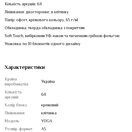
Кількість аркушів: 64
Лініювання: двостороннє, в клітинку
Папір: офсет, кремового кольору, 65 г/мІ
Обкладинка: тверда обкладинка з покриттям
Soft Touch, вибірковим УФ-лаком та тисненням срібною фольгою
Упаковка: по 10 блокнотів одного дизайну
Характеристики
Країна
Україна
виробництва
Кількість
64
аркушів
Колір блоку
кремовий
Лініювання
клітинка
Модель
YOGA
Розмір, формат
A5