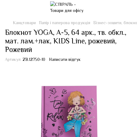
Канцтовари
Папір і паперова продукція
Бізнес-зошити, блокн
Блокнот YOGA, А-5, 64 арк., тв. обкл.,
мат. лам.+лак, KIDS Line, рожевий,
Рожевий
Артикул:
ZB.12750-10
Написати відгук