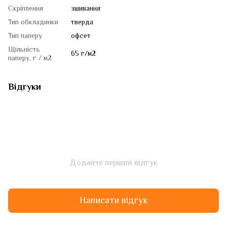
Скріплення
зшивання
Тип обкладинки
тверда
Тип паперу
офсет
Щільність
65 г/м2
паперу, г / м2
Відгуки
Додайте перший відгук
Написати відгук