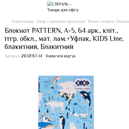
Канцтовари
Папір і паперова продукція
Бізнес-зошити, блокн
Блокнот PATTERN, А-5, 64 арк., кліт.,
ітгр. обкл., мат. лам.+Уфлак, KIDS Line,
блакитний, Блакитний
Артикул:
ZB.12767-14
Написати відгук