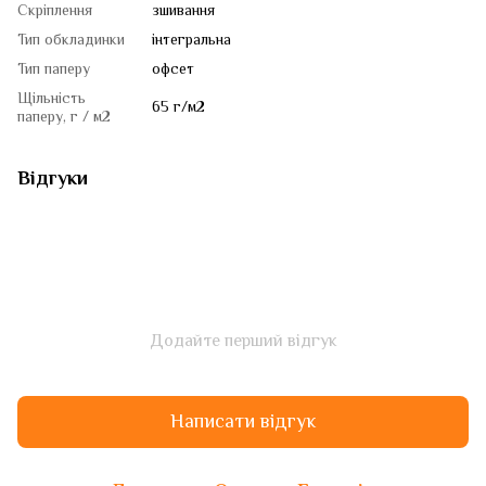
Скріплення
зшивання
Тип обкладинки
інтегральна
Тип паперу
офсет
Щільність
65 г/м2
паперу, г / м2
Відгуки
Додайте перший відгук
Написати відгук