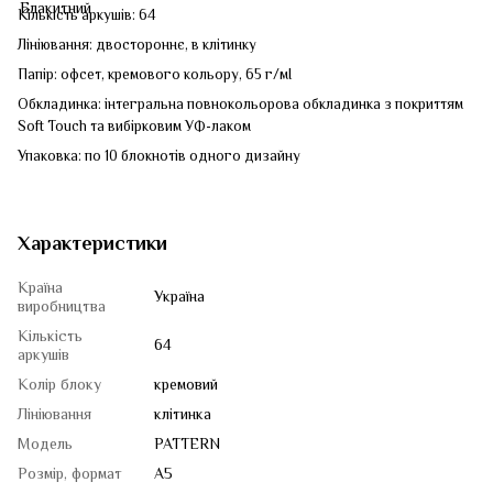
Кількість аркушів: 64
Лініювання: двостороннє, в клітинку
Папір: офсет, кремового кольору, 65 г/мІ
Обкладинка: інтегральна повнокольорова обкладинка з покриттям
Soft Touch та вибірковим УФ-лаком
Упаковка: по 10 блокнотів одного дизайну
Характеристики
Країна
Україна
виробництва
Кількість
64
аркушів
Колір блоку
кремовий
Лініювання
клітинка
Модель
PATTERN
Розмір, формат
A5