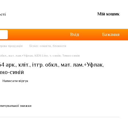
Мій кошик
ості
Вхід
Бажання
перова продукція
Бізнес-зошити, блокноти
 обкл., мат. лам.+Уфлак, KIDS Line, т.-синій, Темно-синій
арк., кліт., ітгр. обкл., мат. лам.+Уфлак,
емно-синій
Написати відгук
пичувальної знижки