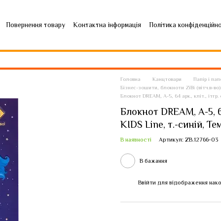
Повернення товару
Контактна інформація
Політика конфіденційн
Головна
Канцтовари
Папір і па
Бізнес-зошити, блокноти ZiBi (вітч.в-во)
Блокнот DREAM, А-5, 64 арк., кліт., ітгр.
Блокнот DREAM, А-5, 64 
KIDS Line, т.-синій, Т
В наявності
Артикул: ZB.12766-03
В бажання
Ввійти
для відображення нако
%