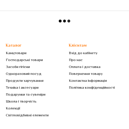
Каталог
Клієнтам
Канцтовари
Вхід до кабінету
Господарські товари
Про нас
Засоби гігієни
Оплата і доставка
Одноразовий посуд
Повернення товару
Продукти харчування
Контактна інформація
Техніка і аксесуари
Політика конфіденційності
Подарунки та сувеніри
Школа і творчість
Колекції
Світловідбивні елементи