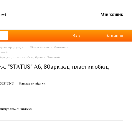
Мій кошик
ості
Вхід
Бажання
перова продукція
Бізнес-зошити, блокноти
в-во)
арк.,кл., пластик.обкл., бронза, Золотий
. "STATUS" А6, 80арк.,кл., пластик.обкл.,
652153-51
Написати відгук
пичувальної знижки