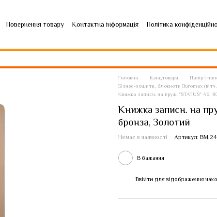
Повернення товару
Контактна інформація
Політика конфіденційн
Головна
Канцтовари
Папір і па
Бізнес-зошити, блокноти Buromax (вітч. 
Книжка записн. на пруж. "STATUS" А6, 80
Книжка записн. на пруж
бронза, Золотий
Немає в наявності
Артикул: BM.24
В бажання
Ввійти
для відображення нако
%