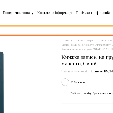
Повернення товару
Контактна інформація
Політика конфіденційн
Головна
Канцтовари
Папір і па
Бізнес-зошити, блокноти Buromax (вітч. 
Книжка записн. на пруж. "STATUS" А5, 80
Книжка записн. на пруж
маренго, Синій
Немає в наявності
Артикул: BM.24
В бажання
Ввійти
для відображення нако
%