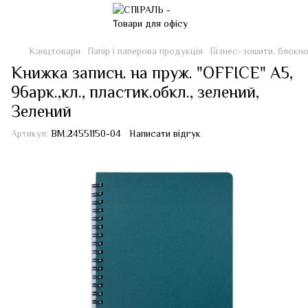
Канцтовари
Папір і паперова продукція
Бізнес-зошити, блокн
Книжка записн. на пруж. "OFFICE" А5,
96арк.,кл., пластик.обкл., зелений,
Зелений
Артикул:
BM.24551150-04
Написати відгук