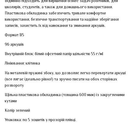
Відмінно підходить для вирішення бізнес задач робітників, для
школярів, студентів, а також для домашнього використання.
Пластикова обкладинка забезпечить тривале комфортне
використання, безпечне транспортування та надійне зберігання
записів, захистить їх від намокання та зминання аркушів.
Формат В5
96 аркушів
Внутрішній блок: білий офсетний папір щільністю 55 г/мІ
Лініювання: клітинка
На металевій пружині збоку, що дозволяє легко перевертати аркуші
(все лягає ідеально рівно!) та зручно писати на обох сторінках
розвороту
Щільна пластикова обкладинка (товщина 600 мкм) із закругленими
кутами
Колір зелений
Упаковка: по 5 зошитів у прозорій плівці.