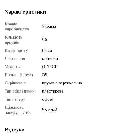
Характеристики
Країна
Україна
виробництва
Кількість
96
аркушів
Колір блоку
білий
Лініювання
клітинка
Модель
OFFICE
Розмір, формат
B5
Скріплення
пружина вертикальна
Тип обкладинки
пластикова
Тип паперу
офсет
Щільність
55 г/м2
паперу, г / м2
Відгуки