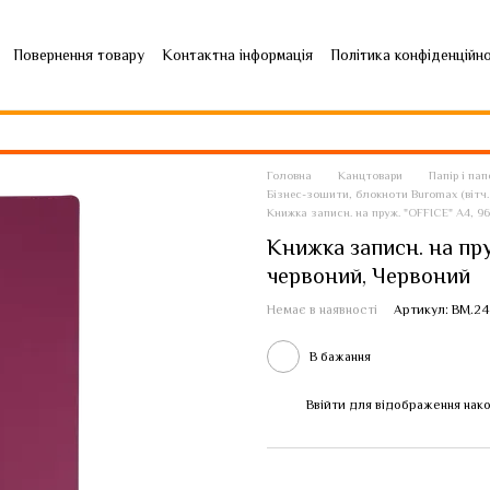
Повернення товару
Контактна інформація
Політика конфіденційн
Головна
Канцтовари
Папір і па
Бізнес-зошити, блокноти Buromax (вітч. 
Книжка записн. на пруж. "OFFICE" А4, 96а
Книжка записн. на пруж
червоний, Червоний
Немає в наявності
Артикул: BM.24
В бажання
Ввійти
для відображення нако
%