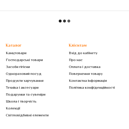
Каталог
Клієнтам
Канцтовари
Вхід до кабінету
Господарські товари
Про нас
Засоби гігієни
Оплата і доставка
Одноразовий посуд
Повернення товару
Продукти харчування
Контактна інформація
Техніка і аксесуари
Політика конфіденційності
Подарунки та сувеніри
Школа і творчість
Колекції
Світловідбивні елементи