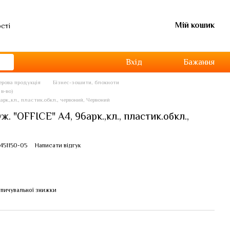
Мій кошик
ості
Вхід
Бажання
перова продукція
Бізнес-зошити, блокноти
в-во)
рк.,кл., пластик.обкл., червоний, Червоний
. "OFFICE" А4, 96арк.,кл., пластик.обкл.,
451150-05
Написати відгук
пичувальної знижки