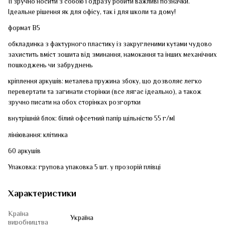
Її зручно носити з собою і одразу робити важливі позначки.
Ідеальне рішення як для офісу, так і для школи та дому!
формат B5
обкладинка з фактурного пластику із закругленими кутами чудово
захистить вміст зошита від зминання, намокання та інших механічних
пошкоджень чи забруднень
кріплення аркушів: металева пружина збоку, що дозволяє легко
перевертати та загинати сторінки (все лягає ідеально), а також
зручно писати на обох сторінках розгортки
внутрішній блок: білий офсетний папір щільністю 55 г/мІ
лініювання: клітинка
60 аркушів
Упаковка: групова упаковка 5 шт. у прозорій плівці
Характеристики
Країна
Україна
виробництва