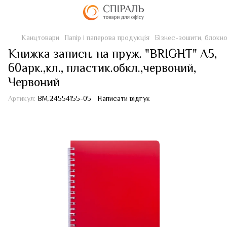
Канцтовари
Папір і паперова продукція
Бізнес-зошити, блокн
Книжка записн. на пруж. "BRIGHT" А5,
60арк.,кл., пластик.обкл.,червоний,
Червоний
Артикул:
BM.24554155-05
Написати відгук