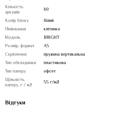
Кількість
60
аркушів
Колір блоку
білий
Лініювання
клітинка
Модель
BRIGHT
Розмір, формат
A5
Скріплення
пружина вертикальна
Тип обкладинки
пластикова
Тип паперу
офсет
Щільність
55 г/м2
паперу, г / м2
Відгуки