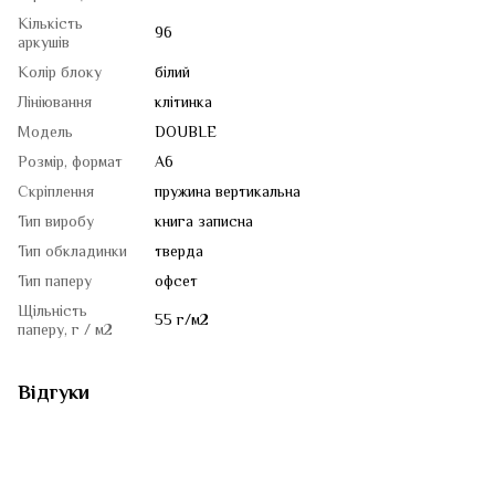
Кількість
96
аркушів
Колір блоку
білий
Лініювання
клітинка
Модель
DOUBLE
Розмір, формат
A6
Скріплення
пружина вертикальна
Тип виробу
книга записна
Тип обкладинки
тверда
Тип паперу
офсет
Щільність
55 г/м2
паперу, г / м2
Відгуки