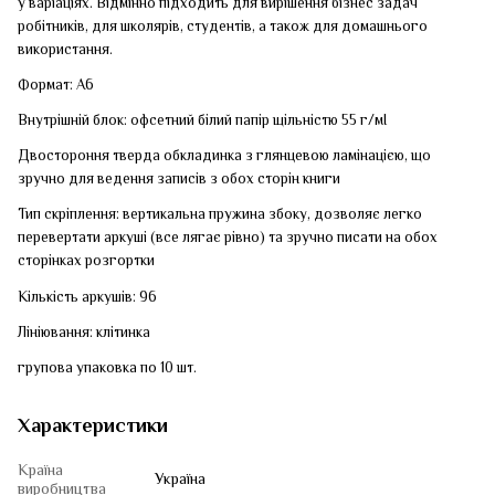
у варіаціях. Відмінно підходить для вирішення бізнес задач
робітників, для школярів, студентів, а також для домашнього
використання.
Формат: А6
Внутрішній блок: офсетний білий папір щільністю 55 г/мІ
Двостороння тверда обкладинка з глянцевою ламінацією, що
зручно для ведення записів з обох сторін книги
Тип скріплення: вертикальна пружина збоку, дозволяє легко
перевертати аркуші (все лягає рівно) та зручно писати на обох
сторінках розгортки
Кількість аркушів: 96
Лініювання: клітинка
групова упаковка по 10 шт.
Характеристики
Країна
Україна
виробництва