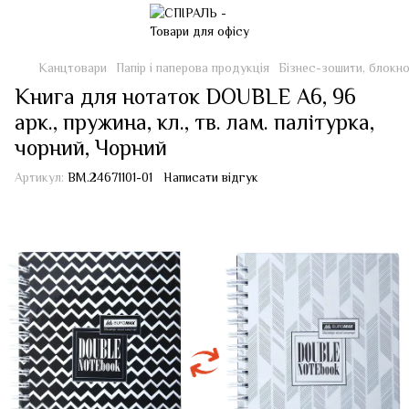
Канцтовари
Папір і паперова продукція
Бізнес-зошити, блокн
Книга для нотаток DOUBLE А6, 96
арк., пружина, кл., тв. лам. палітурка,
чорний, Чорний
Артикул:
BM.24671101-01
Написати відгук