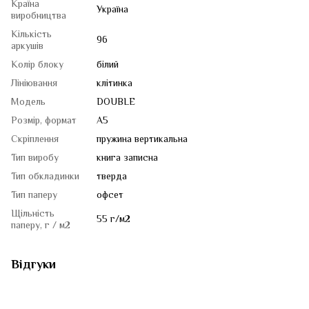
Країна
Україна
виробництва
Кількість
96
аркушів
Колір блоку
білий
Лініювання
клітинка
Модель
DOUBLE
Розмір, формат
A5
Скріплення
пружина вертикальна
Тип виробу
книга записна
Тип обкладинки
тверда
Тип паперу
офсет
Щільність
55 г/м2
паперу, г / м2
Відгуки