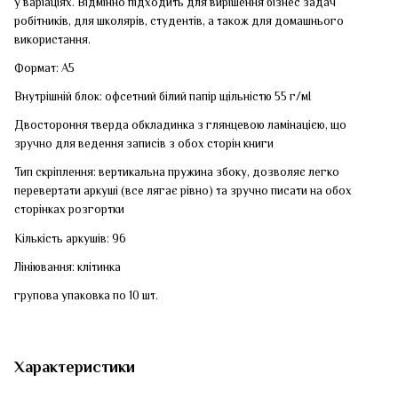
у варіаціях. Відмінно підходить для вирішення бізнес задач
робітників, для школярів, студентів, а також для домашнього
використання.
Формат: А5
Внутрішній блок: офсетний білий папір щільністю 55 г/мІ
Двостороння тверда обкладинка з глянцевою ламінацією, що
зручно для ведення записів з обох сторін книги
Тип скріплення: вертикальна пружина збоку, дозволяє легко
перевертати аркуші (все лягає рівно) та зручно писати на обох
сторінках розгортки
Кількість аркушів: 96
Лініювання: клітинка
групова упаковка по 10 шт.
Характеристики