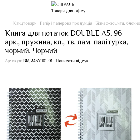
Канцтовари
Папір і паперова продукція
Бізнес-зошити, блокн
Книга для нотаток DOUBLE А5, 96
арк., пружина, кл., тв. лам. палітурка,
чорний, Чорний
Артикул:
BM.24571101-01
Написати відгук