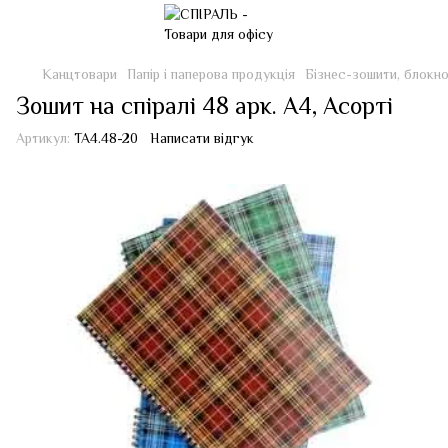
Канцтовари
Папір і паперова продукція
Бізнес-зошити, блокн
Зошит на спіралі 48 арк. А4, Асорті
Артикул:
ТА4.48-20
Написати відгук