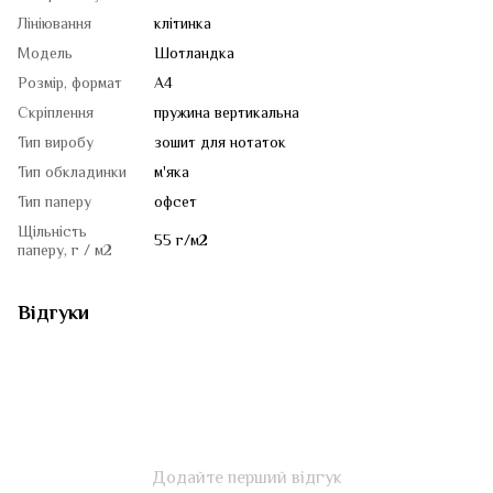
Лініювання
клітинка
Модель
Шотландка
Розмір, формат
A4
Скріплення
пружина вертикальна
Тип виробу
зошит для нотаток
Тип обкладинки
м'яка
Тип паперу
офсет
Щільність
55 г/м2
паперу, г / м2
Відгуки
Додайте перший відгук