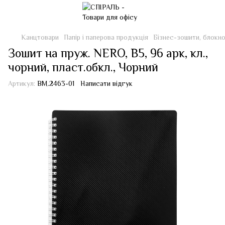
Канцтовари
Папір і паперова продукція
Бізнес-зошити, блокн
Зошит на пруж. NERO, В5, 96 арк, кл.,
чорний, пласт.обкл., Чорний
Артикул:
BM.2463-01
Написати відгук