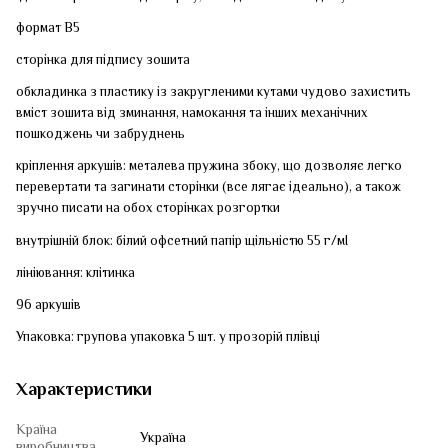
формат В5
сторінка для підпису зошита
обкладинка з пластику із закругленими кутами чудово захистить
вміст зошита від зминання, намокання та інших механічних
пошкоджень чи забруднень
кріплення аркушів: металева пружина збоку, що дозволяє легко
перевертати та загинати сторінки (все лягає ідеально), а також
зручно писати на обох сторінках розгортки
внутрішній блок: білий офсетний папір щільністю 55 г/мІ
лініювання: клітинка
96 аркушів
Упаковка: групова упаковка 5 шт. у прозорій плівці
Характеристики
Країна
Україна
виробництва