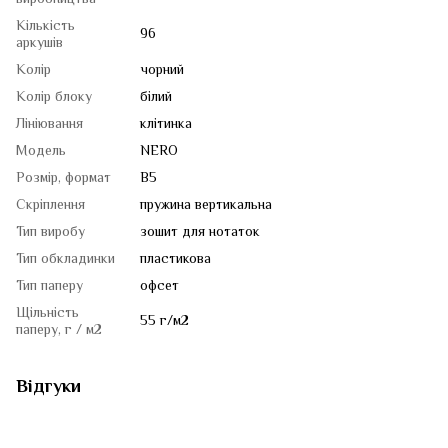
Кількість
96
аркушів
Колір
чорний
Колір блоку
білий
Лініювання
клітинка
Модель
NERO
Розмір, формат
B5
Скріплення
пружина вертикальна
Тип виробу
зошит для нотаток
Тип обкладинки
пластикова
Тип паперу
офсет
Щільність
55 г/м2
паперу, г / м2
Відгуки