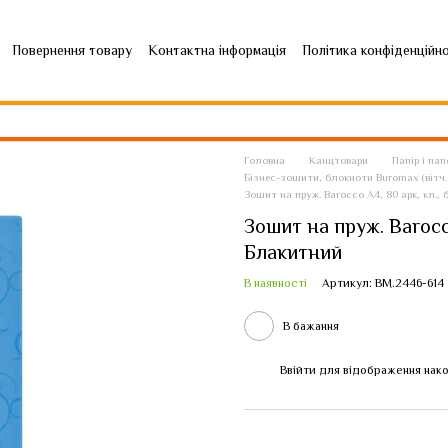
Повернення товару
Контактна інформація
Політика конфіденційн
Головна
Канцтовари
Папір і па
Бізнес-зошити, блокноти Buromax (вітч. 
Зошит на пруж. Barocco А4, 80 арк, кл.,
Зошит на пруж. Barocco
Блакитний
В наявності
Артикул: BM.2446-614
В бажання
Ввійти
для відображення нако
%