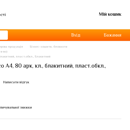
Мій кошик
ості
Вхід
Бажання
перова продукція
Бізнес-зошити, блокноти
в-во)
 блакитний, пласт.обкл., Блакитний
 А4, 80 арк, кл., блакитний, пласт.обкл.,
Написати відгук
пичувальної знижки